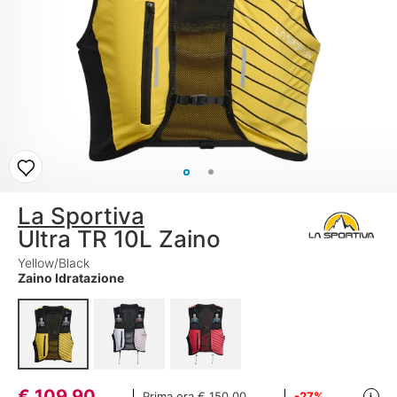
La Sportiva
Ultra TR 10L Zaino
Yellow/Black
Zaino Idratazione
€
109,90
Prima era
€ 150,00
-27%
i