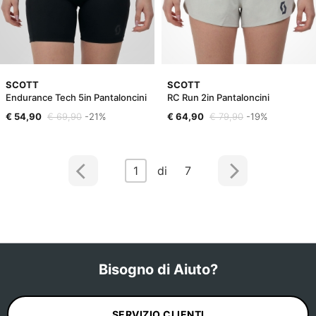
SCOTT
SCOTT
Endurance Tech 5in Pantaloncini
RC Run 2in Pantaloncini
€ 54,90
€ 69,90
-21%
€ 64,90
€ 79,90
-19%
1
di 7
Bisogno di Aiuto?
SERVIZIO CLIENTI