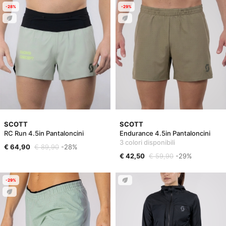
-28%
-29%
SCOTT
SCOTT
RC Run 4.5in Pantaloncini
Endurance 4.5in Pantaloncini
3 colori disponibili
€ 64,90
€ 89,90
-28%
€ 42,50
€ 59,90
-29%
-29%