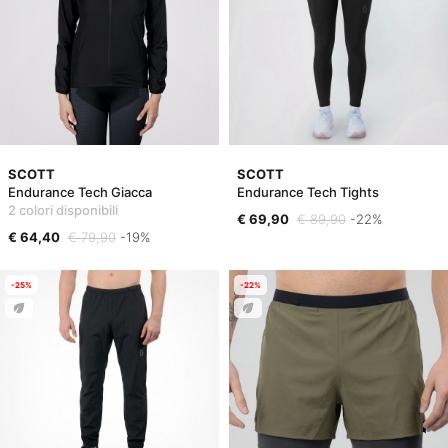
SCOTT
SCOTT
Endurance Tech Giacca
Endurance Tech Tights
2 colori disponibili
€ 69,90
€ 89,90
-22%
€ 64,40
€ 79,90
-19%
-25%
-22%