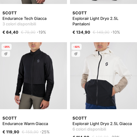
SCOTT
SCOTT
Endurance Tech Giacca
Explorair Light Dryo 2.5L
3 colori disponibili
Pantaloni
€ 64,40
€ 79,90
-19%
€ 134,90
€ 149,90
-10%
-25%
-32%
SCOTT
SCOTT
Endurance Warm Giacca
Explorair Light Dryo 2.5L Giacca
6 colori disponibili
€ 119,90
€ 159,90
-25%