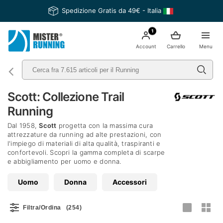
Spedizione Gratis da 49€ - Italia
1
Account
Carrello
Menu
Scott: Collezione Trail
Running
Dal 1958,
Scott
progetta con la massima cura
attrezzature da running ad alte prestazioni, con
l'impiego di materiali di alta qualità, traspiranti e
confortevoli. Scopri la gamma completa di scarpe
e abbigliamento per uomo e donna.
Uomo
Donna
Accessori
Filtra/Ordina
(254)