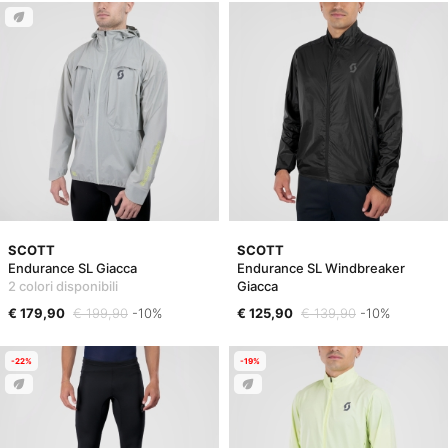
SCOTT
SCOTT
Endurance SL Giacca
Endurance SL Windbreaker
2 colori disponibili
Giacca
€ 179,90
€ 199,90
-10%
€ 125,90
€ 139,90
-10%
-22%
-19%