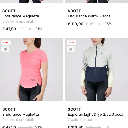
SCOTT
SCOTT
Endurance Maglietta
Endurance Warm Giacca
5 colori disponibili
€ 119,90
€ 159,90
-25%
€ 47,50
€ 59,90
-21%
-21%
-32%
SCOTT
SCOTT
Endurance Maglietta
Explorair Light Dryo 2.5L Giacca
5 colori disponibili
2 colori disponibili
€ 47,50
€ 59,90
-21%
€ 114,90
€ 169,90
-32%