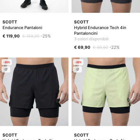
SCOTT
SCOTT
Endurance Pantaloni
Hybrid Endurance Tech 4in
Pantaloncini
€ 119,90
€ 159,90
-25%
3 colori disponibili
€ 69,90
€ 89,90
-22%
-22%
-22%
SCOTT
SCOTT