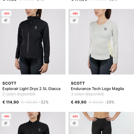
-32%
-29%
SCOTT
SCOTT
Explorair Light Dryo 2.5L Giacca
Endurance Tech Logo Maglia
2 colori disponibili
3 colori disponibili
€ 114,90
€ 169,90
-32%
€ 49,90
€ 69,90
-29%
-19%
-22%