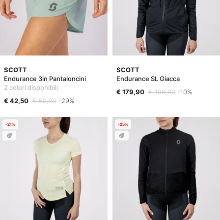
SCOTT
SCOTT
Endurance 3in Pantaloncini
Endurance SL Giacca
2 colori disponibili
€ 179,90
€ 199,90
-10%
€ 42,50
€ 59,90
-29%
-21%
-25%