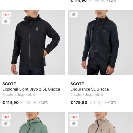
€ 114,90
€ 169,90
-32%
-32%
SCOTT
SCOTT
Explorair Light Dryo 2.5L Giacca
Endurance SL Giacca
6 colori disponibili
2 colori disponibili
€ 114,90
€ 169,90
-32%
€ 179,90
€ 199,90
-10%
-32%
-32%