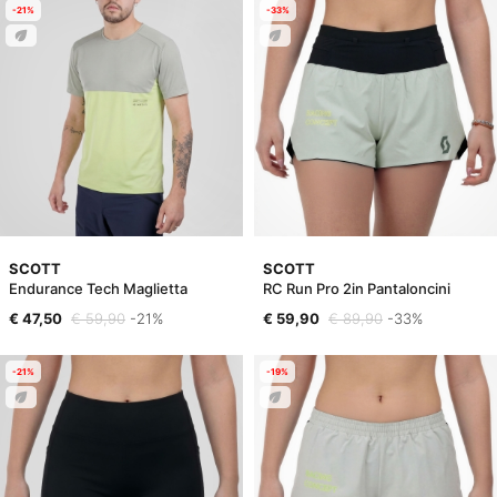
-21%
-33%
SCOTT
SCOTT
Endurance Tech Maglietta
RC Run Pro 2in Pantaloncini
€ 47,50
€ 59,90
-21%
€ 59,90
€ 89,90
-33%
-21%
-19%