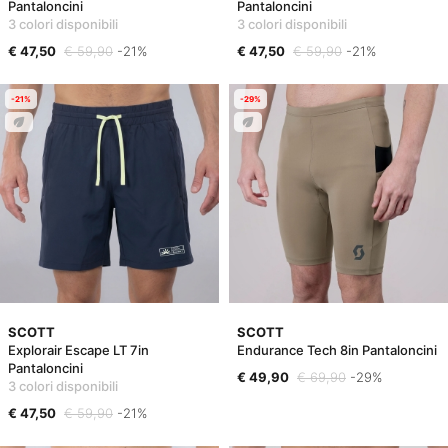
Pantaloncini
Pantaloncini
3 colori disponibili
3 colori disponibili
€ 47,50
€ 59,90
-21%
€ 47,50
€ 59,90
-21%
-21%
-29%
SCOTT
SCOTT
Explorair Escape LT 7in
Endurance Tech 8in Pantaloncini
Pantaloncini
€ 49,90
€ 69,90
-29%
3 colori disponibili
€ 47,50
€ 59,90
-21%