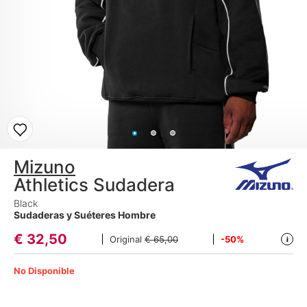
Mizuno
Athletics Sudadera
Black
Sudaderas y Suéteres Hombre
€
32,50
Original
€ 65,00
-50%
i
No Disponible