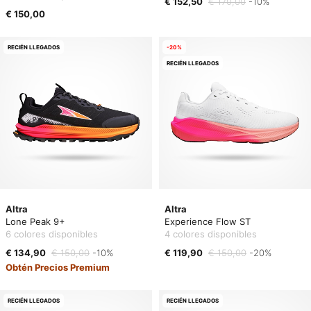
€ 152,50
€ 170,00
-10%
€ 150,00
RECIÉN LLEGADOS
-20%
RECIÉN LLEGADOS
Altra
Altra
Lone Peak 9+
Experience Flow ST
6 colores disponibles
4 colores disponibles
€ 134,90
€ 150,00
-10%
€ 119,90
€ 150,00
-20%
Obtén Precios Premium
RECIÉN LLEGADOS
RECIÉN LLEGADOS