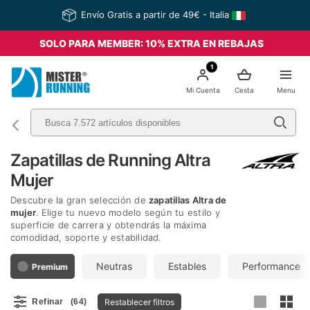
Envío Gratis a partir de 49€ - Italia
SOLO PARA MEMBER: 10% EXTRA EN REBAJAS
1
Mi Cuenta
Cesta
Menu
Zapatillas de Running Altra
Mujer
Descubre la gran selección de
zapatillas Altra de
mujer
. Elige tu nuevo modelo según tu estilo y
superficie de carrera y obtendrás la máxima
comodidad, soporte y estabilidad.
Neutras
Estables
Performance
Premium
Restablecer filtros
Refinar
(64)