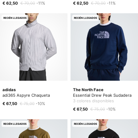
€ 62,50
€ 70,00
-11%
€ 62,50
€ 70,00
-11%
RECIÉN LLEGADOS
RECIÉN LLEGADOS
adidas
The North Face
adi365 Aspyre Chaqueta
Essential Drew Peak Sudadera
3 colores disponibles
€ 67,50
€ 75,00
-10%
€ 67,50
€ 75,00
-10%
RECIÉN LLEGADOS
RECIÉN LLEGADOS