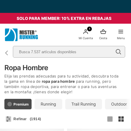
Envío Gratis a partir de 49€ - Italia
SOLO PARA MEMBER: 10% EXTRA EN REBAJAS
1
Mi Cuenta
Cesta
Menu
Ropa Hombre
Elija las prendas adecuadas para tu actividad, descubra toda
la gama en línea de
ropa para hombre
para running, pero
también ropa deportiva, para entrenar o para tus aventuras
en la montaña: ¡tienes donde elegir!
Running
Trail Running
Outdoor
Premium
Refinar
(1914)