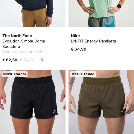
The North Face
Nike
Evolution Simple Dome
Dri-FIT Energy Camiseta
Sudadera
€ 64,99
3 colores disponibles
€ 62,50
€ 70,00
-11%
RECIÉN LLEGADOS
RECIÉN LLEGADOS