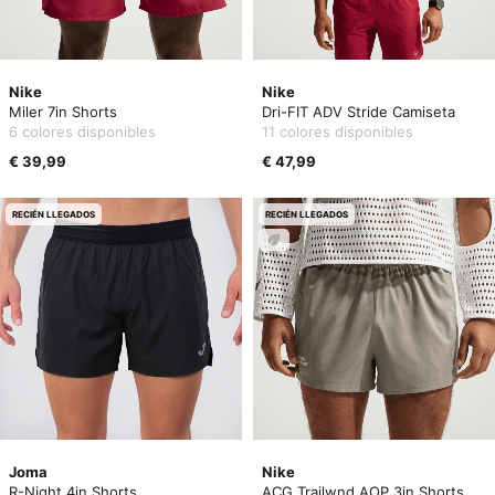
Nike
Nike
Miler 7in Shorts
Dri-FIT ADV Stride Camiseta
6 colores disponibles
11 colores disponibles
€ 39,99
€ 47,99
RECIÉN LLEGADOS
RECIÉN LLEGADOS
Joma
Nike
R-Night 4in Shorts
ACG Trailwnd AOP 3in Shorts