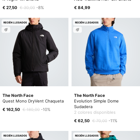
€ 27,50
€ 30,00
-8%
€ 84,99
RECIÉN LLEGADOS
RECIÉN LLEGADOS
The North Face
The North Face
Quest Mono DryVent Chaqueta
Evolution Simple Dome
Sudadera
€ 162,50
€ 180,00
-10%
2 colores disponibles
€ 62,50
€ 70,00
-11%
RECIÉN LLEGADOS
RECIÉN LLEGADOS