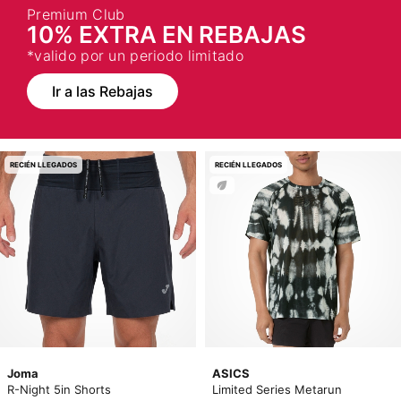
Premium Club
10% EXTRA EN REBAJAS
*valido por un periodo limitado
Ir a las Rebajas
RECIÉN LLEGADOS
RECIÉN LLEGADOS
Joma
ASICS
R-Night 5in Shorts
Limited Series Metarun