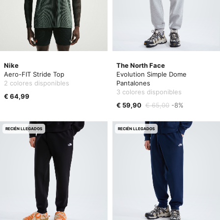
Nike
The North Face
Aero-FIT Stride Top
Evolution Simple Dome
2 colores disponibles
Pantalones
3 colores disponibles
€ 64,99
€ 59,90
€ 65,00
-8%
RECIÉN LLEGADOS
RECIÉN LLEGADOS