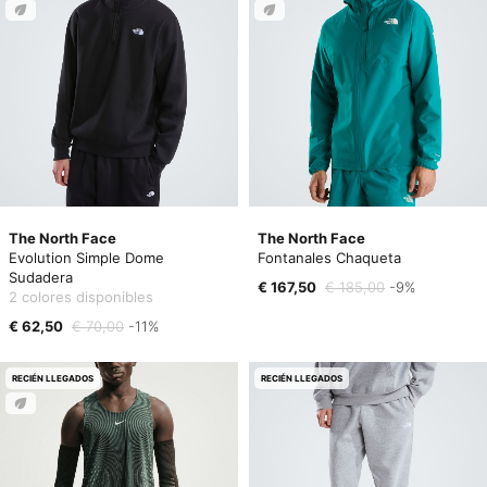
The North Face
The North Face
Evolution Simple Dome
Fontanales Chaqueta
Sudadera
€ 167,50
€ 185,00
-9%
2 colores disponibles
€ 62,50
€ 70,00
-11%
RECIÉN LLEGADOS
RECIÉN LLEGADOS