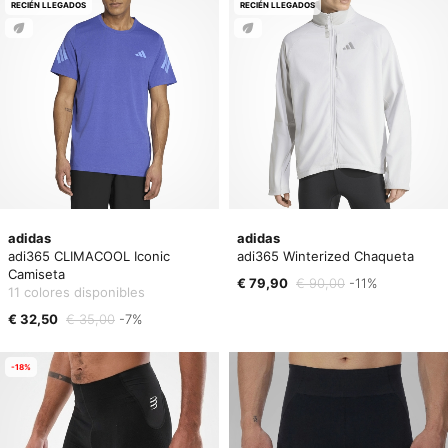
RECIÉN LLEGADOS
RECIÉN LLEGADOS
adidas
adidas
adi365 CLIMACOOL Iconic
adi365 Winterized Chaqueta
Camiseta
€ 79,90
€ 90,00
-11%
11 colores disponibles
€ 32,50
€ 35,00
-7%
-18%