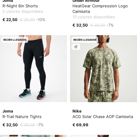
Joma
Under Armour
R-Night 6in Shorts
HeatGear Compression Logo
2 colores disponibles
Camiseta
10 colores disponibles
€ 22,50
€ 25,00
-10%
€ 32,50
€ 35,00
-7%
RECIÉN LLEGADOS
RECIÉN LLEGADOS
Joma
Nike
R-Trail Nature Tights
ACG Solar Chase AOP Camiseta
€ 32,50
€ 35,00
-7%
€ 69,99