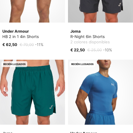
Under Armour
Joma
HB 2 in 1 4in Shorts
R-Night 6in Shorts
2 colores disponibles
€ 62,50
€ 70,00
-11%
€ 22,50
€ 25,00
-10%
RECIÉN LLEGADOS
RECIÉN LLEGADOS