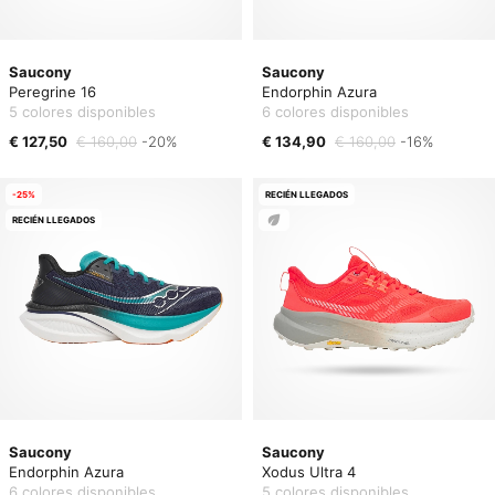
Saucony
Saucony
Peregrine 16
Endorphin Azura
5 colores disponibles
6 colores disponibles
€ 127,50
€ 160,00
-20%
€ 134,90
€ 160,00
-16%
-25%
RECIÉN LLEGADOS
RECIÉN LLEGADOS
Saucony
Saucony
Endorphin Azura
Xodus Ultra 4
6 colores disponibles
5 colores disponibles