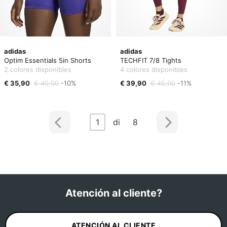
adidas
adidas
Optim Essentials 5in Shorts
TECHFIT 7/8 Tights
2 colores disponibles
4 colores disponibles
€ 35,90
€ 40,00
-10%
€ 39,90
€ 45,00
-11%
1
di 8
Atención al cliente?
ATENCIÓN AL CLIENTE