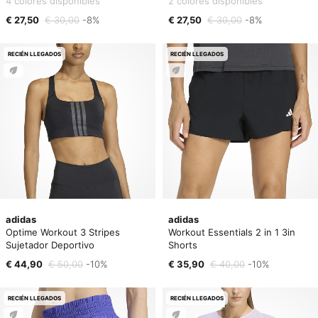
4 colores disponibles
2 colores disponibles
€ 27,50
€ 30,00
-8%
€ 27,50
€ 30,00
-8%
RECIÉN LLEGADOS
RECIÉN LLEGADOS
adidas
adidas
Optime Workout 3 Stripes
Workout Essentials 2 in 1 3in
Sujetador Deportivo
Shorts
€ 44,90
€ 50,00
-10%
€ 35,90
€ 40,00
-10%
RECIÉN LLEGADOS
RECIÉN LLEGADOS