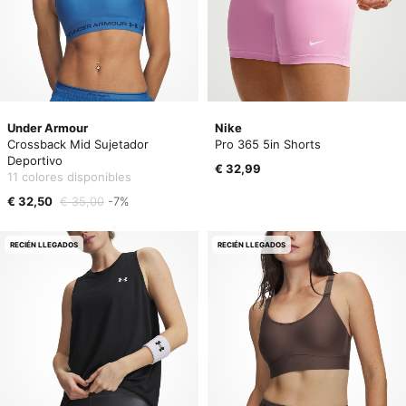
Under Armour
Nike
Crossback Mid Sujetador
Pro 365 5in Shorts
Deportivo
€ 32,99
11 colores disponibles
€ 32,50
€ 35,00
-7%
RECIÉN LLEGADOS
RECIÉN LLEGADOS