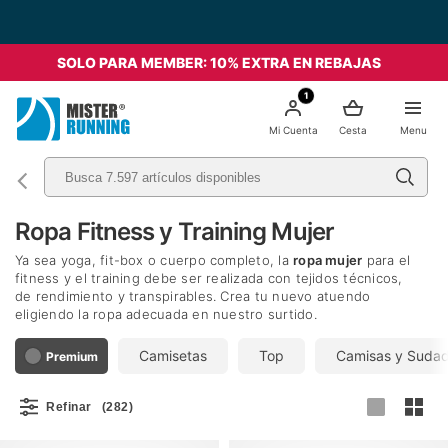
Envío Gratis a partir de 49€ - Italia
SOLO PARA MEMBER: 10% EXTRA EN REBAJAS
1
Mi Cuenta
Cesta
Menu
Ropa Fitness y Training Mujer
Ya sea yoga, fit-box o cuerpo completo, la
ropa mujer
para el
fitness y el training debe ser realizada con tejidos técnicos,
de rendimiento y transpirables. Crea tu nuevo atuendo
eligiendo la ropa adecuada en nuestro surtido.
Camisetas
Top
Camisas y Suda
Premium
Refinar
(282)