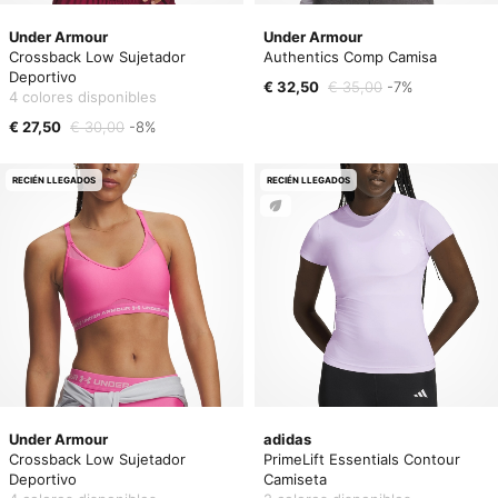
Under Armour
Under Armour
Crossback Low Sujetador
Authentics Comp Camisa
Deportivo
€ 32,50
€ 35,00
-7%
4 colores disponibles
€ 27,50
€ 30,00
-8%
RECIÉN LLEGADOS
RECIÉN LLEGADOS
Under Armour
adidas
Crossback Low Sujetador
PrimeLift Essentials Contour
Deportivo
Camiseta