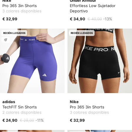
Nike
Under Armour
Pro 365 3in Shorts
Effortless Low Sujetador
3 colores disponibles
Deportivo
€ 32,99
€ 34,90
€ 40,00
-13%
RECIÉN LLEGADOS
RECIÉN LLEGADOS
adidas
Nike
TechFIT 5in Shorts
Pro 365 3in Shorts
2 colores disponibles
3 colores disponibles
€ 24,90
€ 28,00
-11%
€ 32,99