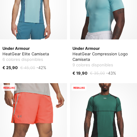
Under Armour
Under Armour
HeatGear Elite Camiseta
HeatGear Compression Logo
6 colores disponibles
Camiseta
9 colores disponibles
€ 25,90
€ 45,00
-42%
€ 19,90
€ 35,00
-43%
REBAJAS
REBAJAS