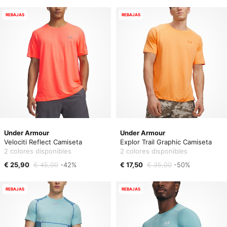
REBAJAS
REBAJAS
Under Armour
Under Armour
Velociti Reflect Camiseta
Explor Trail Graphic Camiseta
2 colores disponibles
2 colores disponibles
€ 25,90
€ 45,00
-42%
€ 17,50
€ 35,00
-50%
REBAJAS
REBAJAS