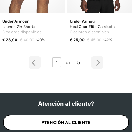
Under Armour
Under Armour
Launch 7in Shorts
HeatGear Elite Camiseta
6 colores disponibles
6 colores disponibles
€ 23,90
€ 40,00
-40%
€ 25,90
€ 45,00
-42%
1
di 5
Atención al cliente?
ATENCIÓN AL CLIENTE