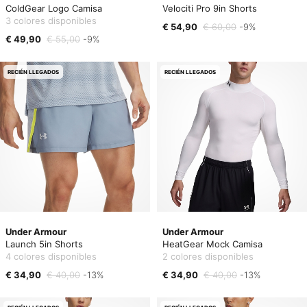
ColdGear Logo Camisa
Velociti Pro 9in Shorts
3 colores disponibles
€ 54,90
€ 60,00
-9%
€ 49,90
€ 55,00
-9%
RECIÉN LLEGADOS
RECIÉN LLEGADOS
Under Armour
Under Armour
Launch 5in Shorts
HeatGear Mock Camisa
4 colores disponibles
2 colores disponibles
€ 34,90
€ 40,00
-13%
€ 34,90
€ 40,00
-13%