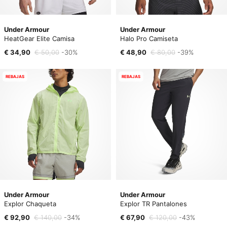
Under Armour
Under Armour
HeatGear Elite Camisa
Halo Pro Camiseta
€ 34,90
€ 50,00
-30%
€ 48,90
€ 80,00
-39%
REBAJAS
REBAJAS
Under Armour
Under Armour
Explor Chaqueta
Explor TR Pantalones
€ 92,90
€ 140,00
-34%
€ 67,90
€ 120,00
-43%