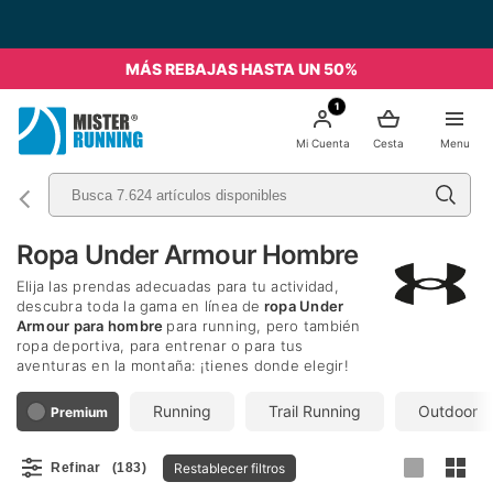
Envío Gratis a partir de 49€ - Italia
MÁS REBAJAS HASTA UN 50%
1
Mi Cuenta
Cesta
Menu
Ropa Under Armour Hombre
Elija las prendas adecuadas para tu actividad,
descubra toda la gama en línea de
ropa Under
Armour para hombre
para running, pero también
ropa deportiva, para entrenar o para tus
aventuras en la montaña: ¡tienes donde elegir!
Running
Trail Running
Outdoor
Premium
Restablecer filtros
Refinar
(183)