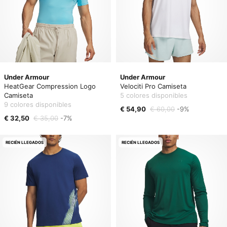
Under Armour
Under Armour
HeatGear Compression Logo
Velociti Pro Camiseta
Camiseta
5 colores disponibles
9 colores disponibles
€ 54,90
€ 60,00
-9%
€ 32,50
€ 35,00
-7%
RECIÉN LLEGADOS
RECIÉN LLEGADOS