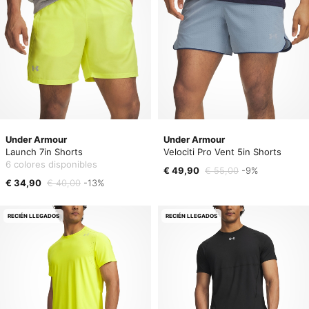
Under Armour
Under Armour
Launch 7in Shorts
Velociti Pro Vent 5in Shorts
6 colores disponibles
€ 49,90
€ 55,00
-9%
€ 34,90
€ 40,00
-13%
RECIÉN LLEGADOS
RECIÉN LLEGADOS