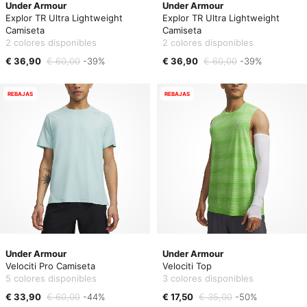
Under Armour
Under Armour
Explor TR Ultra Lightweight
Explor TR Ultra Lightweight
Camiseta
Camiseta
2 colores disponibles
2 colores disponibles
€ 36,90
€ 60,00
-39%
€ 36,90
€ 60,00
-39%
REBAJAS
REBAJAS
Under Armour
Under Armour
Velociti Pro Camiseta
Velociti Top
5 colores disponibles
3 colores disponibles
€ 33,90
€ 60,00
-44%
€ 17,50
€ 35,00
-50%