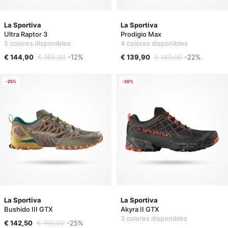
La Sportiva
La Sportiva
Ultra Raptor 3
Prodigio Max
5 colores disponibles
4 colores disponibles
€ 144,90
€ 165,00
-12%
€ 139,90
€ 180,00
-22%
-25%
-20%
La Sportiva
La Sportiva
Bushido III GTX
Akyra II GTX
3 colores disponibles
€ 142,50
€ 190,00
-25%