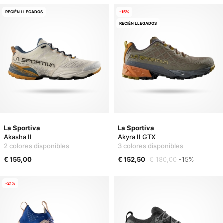
RECIÉN LLEGADOS
-15%
RECIÉN LLEGADOS
La Sportiva
La Sportiva
Akasha II
Akyra II GTX
2 colores disponibles
3 colores disponibles
€ 155,00
€ 152,50
€ 180,00
-15%
-21%