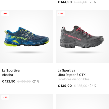
€ 144,90
€ 180,00
-20%
-21%
-24%
La Sportiva
La Sportiva
Akasha II
Ultra Raptor 3 GTX
3 colores disponibles
€ 122,50
€ 155,00
-21%
€ 139,90
€ 185,00
-24%
-16%