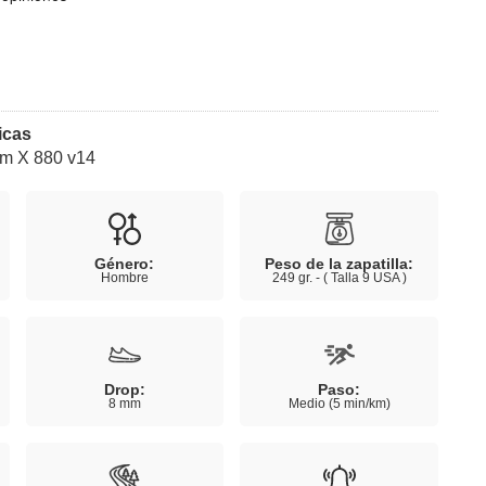
icas
m X 880 v14
Género:
Peso de la zapatilla:
Hombre
249 gr. - ( Talla 9 USA )
Drop:
Paso:
8 mm
Medio (5 min/km)