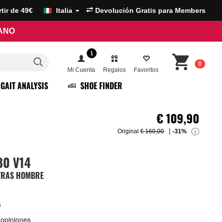
artir de 49€
Italia
Devolución Gratis para Members
RANO
1
0
Mi Cuenta
Regalos
Favoritos
GAIT ANALYSIS
SHOE FINDER
€
109,90
Original
€ 160,00
-31%
i
80 V14
UTRAS HOMBRE
4