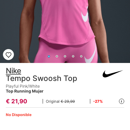
Nike
Tempo Swoosh Top
Playful Pink/White
Top Running Mujer
€
21,90
Original
€ 29,99
-27%
i
No Disponible