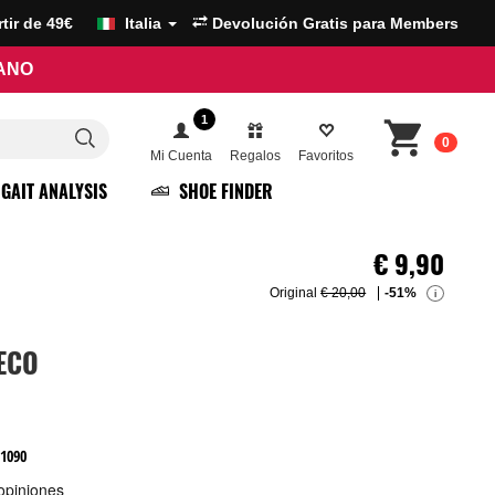
artir de 49€
Italia
Devolución Gratis para Members
RANO
1
0
Mi Cuenta
Regalos
Favoritos
GAIT ANALYSIS
SHOE FINDER
€
9,90
Original
€ 20,00
-51%
i
 ECO
21090