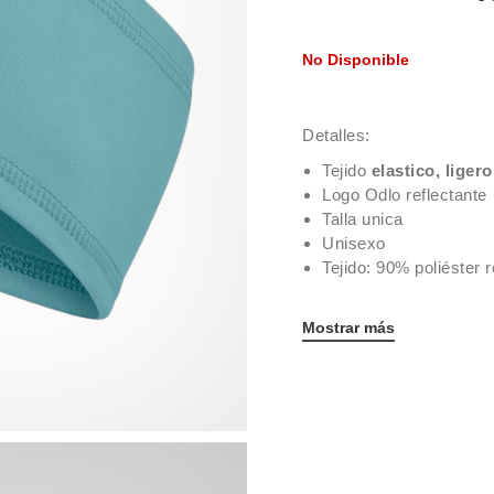
No Disponible
Detalles:
Tejido
elastico, ligero
Logo Odlo reflectante
Talla unica
Unisexo
Tejido: 90% poliéster 
Mostrar más
Ahorra ahora con el Premium Club!
Regístrate gratis creando una cuenta y descubre precios