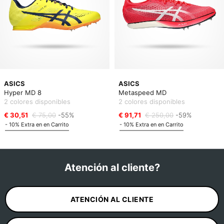
ASICS
ASICS
Hyper MD 8
Metaspeed MD
2 colores disponibles
2 colores disponibles
€ 30,51
€ 75,00
-55%
€ 91,71
€ 250,00
-59%
- 10% Extra en en Carrito
- 10% Extra en en Carrito
Atención al cliente?
ATENCIÓN AL CLIENTE