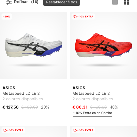
Restablecer filtros
Refinar
(16)
-20%
- 10% EXTRA
ASICS
ASICS
Metaspeed LD LE 2
Metaspeed LD LE 2
2 colores disponibles
2 colores disponibles
€ 127,50
€ 160,00
-20%
€ 86,31
€ 160,00
-40%
- 10% Extra en en Carrito
- 10% EXTRA
- 10% EXTRA