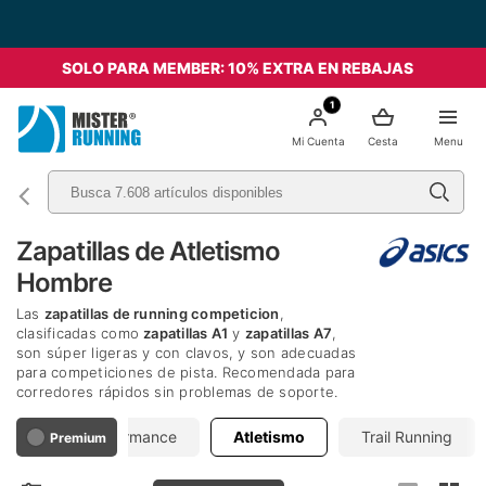
SOLO PARA MEMBER: 10% EXTRA EN REBAJAS
1
Mi Cuenta
Cesta
Menu
Zapatillas de Atletismo
Hombre
Las
zapatillas de running competicion
,
clasificadas como
zapatillas A1
y
zapatillas A7
,
son súper ligeras y con clavos, y son adecuadas
para competiciones de pista. Recomendada para
corredores rápidos sin problemas de soporte.
bles
Performance
Atletismo
Trail Running
Premium