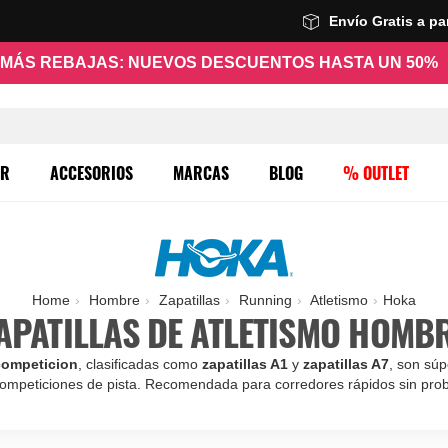
Envío Gratis a p
MÁS REBAJAS: NUEVOS DESCUENTOS HASTA UN 50%
ER
ACCESORIOS
MARCAS
BLOG
% OUTLET
Home
Hombre
Zapatillas
Running
Atletismo
Hoka
APATILLAS DE ATLETISMO HOMB
 competicion
, clasificadas como
zapatillas A1
y
zapatillas A7
, son súp
mpeticiones de pista. Recomendada para corredores rápidos sin pro