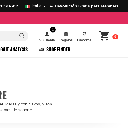
Italia
artir de 49€
Devolución Gratis para Members
1
0
Mi Cuenta
Regalos
Favoritos
GAIT ANALYSIS
SHOE FINDER
RE
er ligeras y con clavos, y son
blemas de soporte.