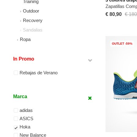
Training
Zapatillas Com
Outdoor
€ 80,90
€ 180
Recovery
Sandalias
Ropa
OUTLET -59%
In Promo
Rebajas de Verano
Marca
adidas
ASICS
Hoka
New Balance