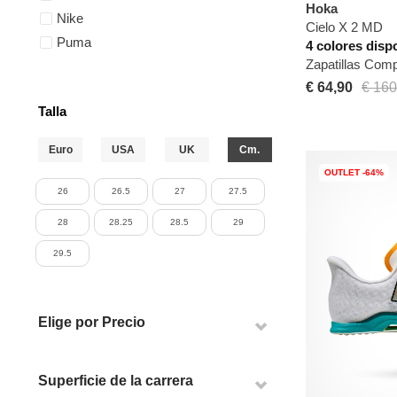
Hoka
Nike
Cielo X 2 MD
Puma
4 colores disp
Zapatillas Com
€ 64,90
€ 160
Talla
Euro
USA
UK
Cm.
OUTLET -64%
26
26.5
27
27.5
28
28.25
28.5
29
29.5
Elige por Precio
Superficie de la carrera