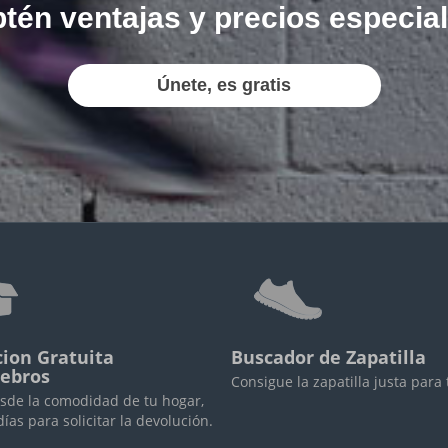
tén ventajas y precios especia
Únete, es gratis
ion Gratuita
Buscador de Zapatilla
iebros
Consigue la zapatilla justa para 
sde la comodidad de tu hogar,
días para solicitar la devolución.