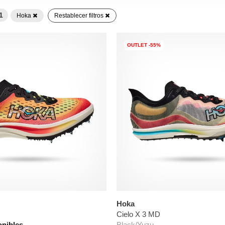
1
Hoka
Restablecer filtros
OUTLET -55%
Hoka
Cielo X 3 MD
onibles
Black/Yuzu