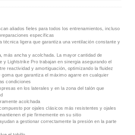
can aliados fieles para todos los entrenamientos, incluso
preparaciones específicas
a técnica ligera que garantiza una ventilación constante y
a, más ancha y acolchada. La mayor cantidad de
 y Lightstrike Pro trabajan en sinergia asegurando el
tre reactividad y amortiguación, optimizando la fluidez
 goma que garantiza el máximo agarre en cualquier
las condiciones
resas en los laterales y en la zona del talón que
ad
eramente acolchada
ompuesto por ojales clásicos más resistentes y ojales
 mantienen el pie firmemente en su sitio
yudan a gestionar correctamente la presión en la parte
ve el tobillo