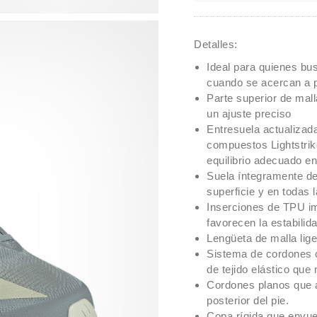
Detalles:
Ideal para quienes bus
cuando se acercan a 
Parte superior de mall
un ajuste preciso
Entresuela actualizad
compuestos Lightstrike
equilibrio adecuado en
Suela íntegramente de
superficie y en todas 
Inserciones de TPU imp
favorecen la estabilid
Lengüeta de malla lig
Sistema de cordones c
de tejido elástico que
Cordones planos que a
posterior del pie.
Copa rígida que envuel