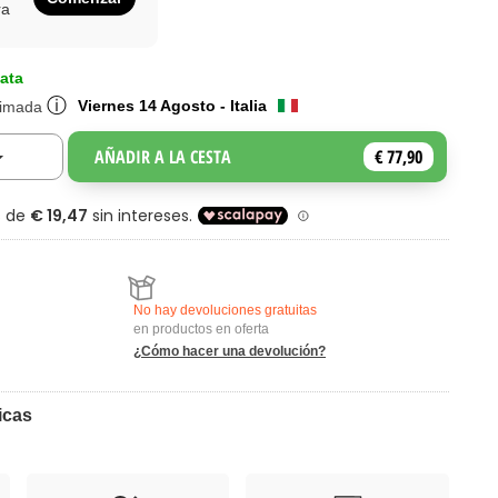
ra
ata
ⓘ
Viernes 14 Agosto - Italia
timada
AÑADIR A LA CESTA
€ 77,90
Toggle Dropdown
No hay devoluciones gratuitas
en productos en oferta
¿Cómo hacer una devolución?
icas