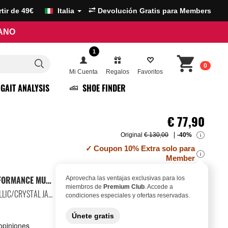
artir de 49€
Italia
Devolución Gratis para Members
RANO
1
0
Mi Cuenta
Regalos
Favoritos
GAIT ANALYSIS
SHOE FINDER
€
77,90
Original
€ 130,00
-40%
i
Coupon 10% Extra solo para
i
Member
ZAPATILLAS RUNNING PERFORMANCE MUJER
Aprovecha las ventajas exclusivas para los
miembros de
Premium Club
. Accede a
WONDER SAGE/ICE GOLD METALLIC/CRYSTAL JADE
condiciones especiales y ofertas reservadas.
Únete gratis