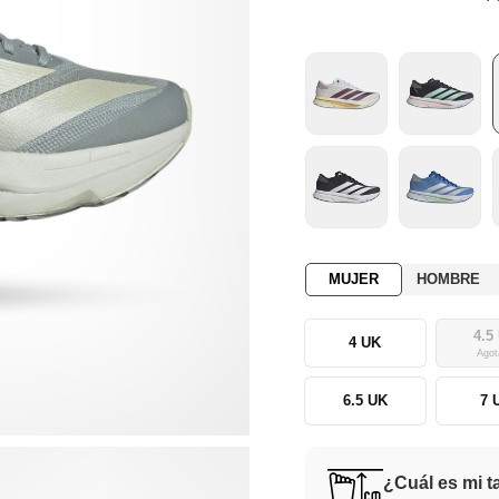
MUJER
HOMBRE
4.5
4 UK
Agot
6.5 UK
7 
¿Cuál es mi t