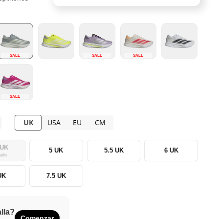
SALE
SALE
SALE
SALE
UK
USA
EU
CM
 UK
5 UK
5.5 UK
6 UK
ado
UK
7.5 UK
alla?
Comenzar