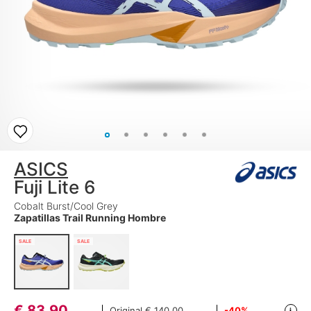
ASICS
Fuji Lite 6
Cobalt Burst/Cool Grey
Zapatillas Trail Running Hombre
SALE
SALE
€
83,90
Original
€ 140,00
-40%
i