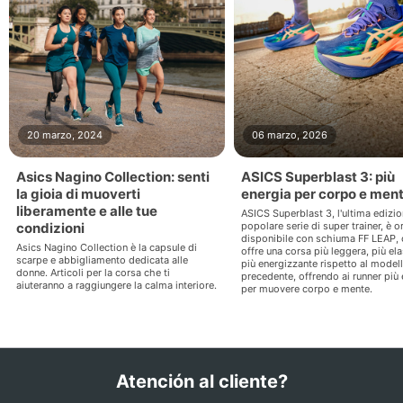
20 marzo, 2024
06 marzo, 2026
Asics Nagino Collection: senti
ASICS Superblast 3: più
la gioia di muoverti
energia per corpo e men
liberamente e alle tue
ASICS Superblast 3, l'ultima edizio
condizioni
popolare serie di super trainer, è o
disponibile con schiuma FF LEAP,
Asics Nagino Collection è la capsule di
offre una corsa più leggera, più ela
scarpe e abbigliamento dedicata alle
più energizzante rispetto al model
donne. Articoli per la corsa che ti
precedente, offrendo ai runner più 
aiuteranno a raggiungere la calma interiore.
per muovere corpo e mente.
Atención al cliente?