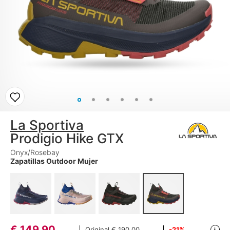
La Sportiva
Prodigio Hike GTX
Onyx/Rosebay
Zapatillas Outdoor Mujer
€
149,90
Original
€ 190,00
-21%
i