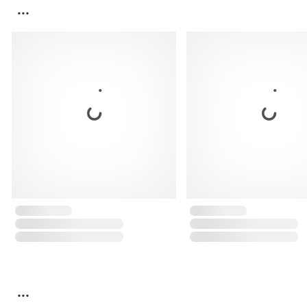
...
...