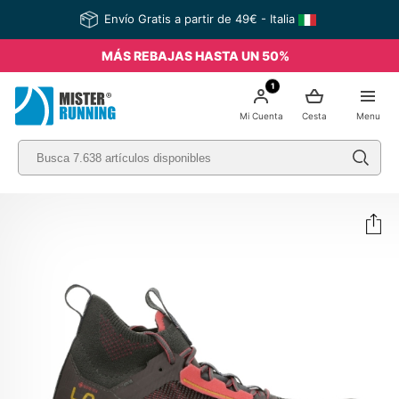
Envío Gratis a partir de 49€ - Italia
MÁS REBAJAS HASTA UN 50%
1
Mi Cuenta
Cesta
Menu