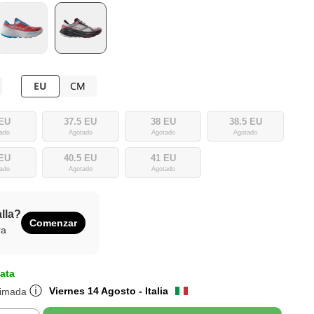
EU
CM
 EU
37.5 EU
38 EU
38.5 EU
ado
Agotado
Agotado
Agotado
 EU
40.5 EU
41 EU
ado
Agotado
Agotado
alla?
Comenzar
ra
ata
ⓘ
Viernes 14 Agosto - Italia
timada