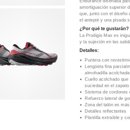
Endurance diseñada para 
amortiguación superior d
que, junto con el diseño 
el antepié y una pisada 
¿Por qué te gustarán?
La Prodigio Max es inigu
y la sujeción en las sal
Detalles:
Puntera con revestim
Lengüeta fina parcialm
almohadilla acolchada 
Cuello acolchado que s
suciedad en el zapato
Sistema de cordones c
Refuerzo lateral de go
Zona del talón es más 
Detalles reflectantes
Plantilla extraíble y c