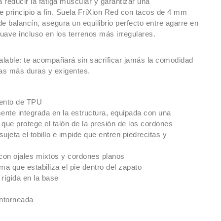
reducir la fatiga muscular y garantizar una
e principio a fin. Suela FriXion Red con tacos de 4 mm
de balancín, asegura un equilibrio perfecto entre agarre en
suave incluso en los terrenos más irregulares.
alable: te acompañará sin sacrificar jamás la comodidad
idas más duras y exigentes.
iento de TPU
ente integrada en la estructura, equipada con una
que protege el talón de la presión de los cordones
ujeta el tobillo e impide que entren piedrecitas y
on ojales mixtos y cordones planos
ma que estabiliza el pie dentro del zapato
rígida en la base
ontorneada