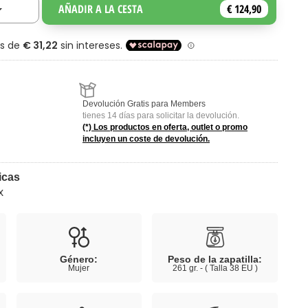
AÑADIR A LA CESTA
€ 124,90
Toggle Dropdown
Devolución Gratis para Members
tienes 14 días para solicitar la devolución.
(*) Los productos en oferta, outlet o promo
incluyen un coste de devolución.
icas
x
Género:
Peso de la zapatilla:
Mujer
261 gr. - ( Talla 38 EU )