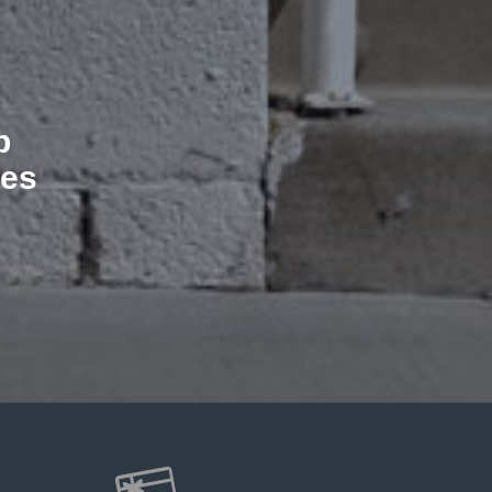
b
les