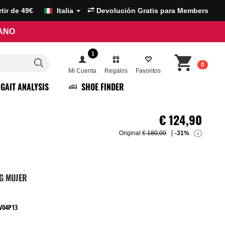
artir de 49€
Italia
Devolución Gratis para Members
RANO
1
0
Mi Cuenta
Regalos
Favoritos
GAIT ANALYSIS
SHOE FINDER
€
124,90
Original
€ 180,00
-31%
i
NG MUJER
W04P13