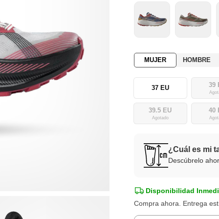
MUJER
HOMBRE
39
37 EU
Agot
39.5 EU
40
Agotado
Agot
¿Cuál es mi t
Descúbrelo aho
Disponibilidad Inmedi
Compra ahora. Entrega es