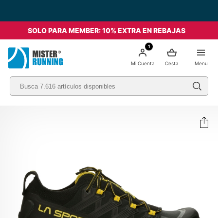
Envío Gratis a partir de 49€ - Italia
SOLO PARA MEMBER: 10% EXTRA EN REBAJAS
1
Mi Cuenta
Cesta
Menu