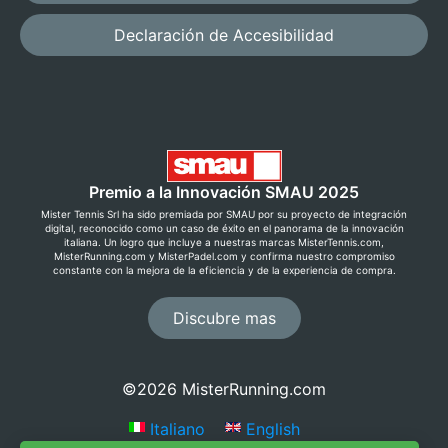
Declaración de Accesibilidad
Premio a la Innovación SMAU 2025
Mister Tennis Srl ha sido premiada por SMAU por su proyecto de integración
digital, reconocido como un caso de éxito en el panorama de la innovación
italiana. Un logro que incluye a nuestras marcas MisterTennis.com,
MisterRunning.com y MisterPadel.com y confirma nuestro compromiso
constante con la mejora de la eficiencia y de la experiencia de compra.
Discubre mas
Ahorra ahora con el Premium
Club!
©2026 MisterRunning.com
Regístrate gratis creando una cuenta y descubre
Italiano
English
precios exclusivos, devolución gratuita y muchas
otras ventajas.