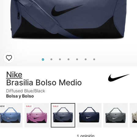
Nike
Brasilia Bolso Medio
Diffused Blue/Black
Bolsa y Bolso
NEW
SALE
SALE