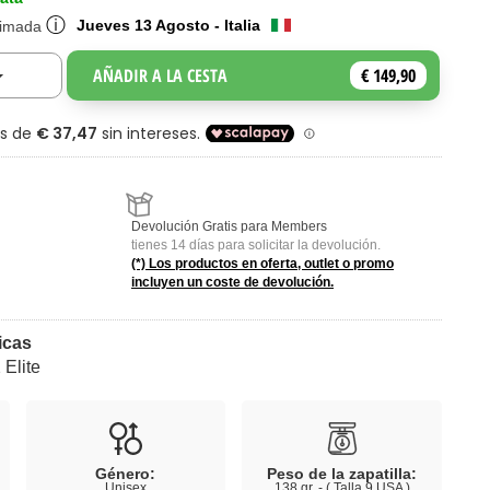
ⓘ
Jueves 13 Agosto - Italia
timada
AÑADIR A LA CESTA
€ 149,90
Toggle Dropdown
Devolución Gratis para Members
tienes 14 días para solicitar la devolución.
(*) Los productos en oferta, outlet o promo
incluyen un coste de devolución.
icas
Elite
Género:
Peso de la zapatilla:
Unisex
138 gr. - ( Talla 9 USA )