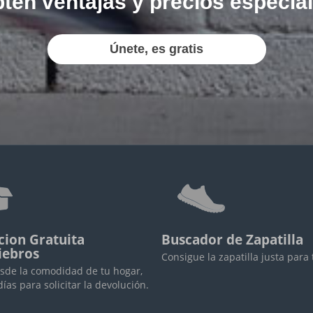
tén ventajas y precios especia
Únete, es gratis
cion Gratuita
Buscador de Zapatilla
iebros
Consigue la zapatilla justa para 
sde la comodidad de tu hogar,
días para solicitar la devolución.