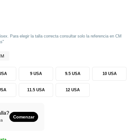
sex. Para elegir la talla correcta consultar solo la referencia en CM
as"
CM
 USA
9 USA
9.5 USA
10 USA
USA
11.5 USA
12 USA
alla?
Comenzar
ra
ata