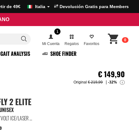
artir de 49€
Italia
Devolución Gratis para Members
RANO
1
0
Mi Cuenta
Regalos
Favoritos
GAIT ANALYSIS
SHOE FINDER
€
149,90
Original
€ 219,99
-32%
i
Y 2 ELITE
UNISEX
CITRON PULSE/INDIGO BURST/VOLT ICE/LASER ORANGE/VIVID PURPLE/BLACK
0