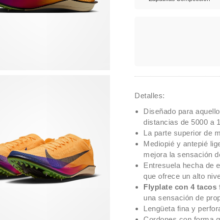
Detalles:
Diseñado para aquello
distancias de 5000 a 
La parte superior de m
Mediopié y antepié li
mejora la sensación d
Entresuela hecha de e
que ofrece un alto niv
Flyplate con 4 tacos 
una sensación de prop
Lengüeta fina y perfor
Cordones con forma q