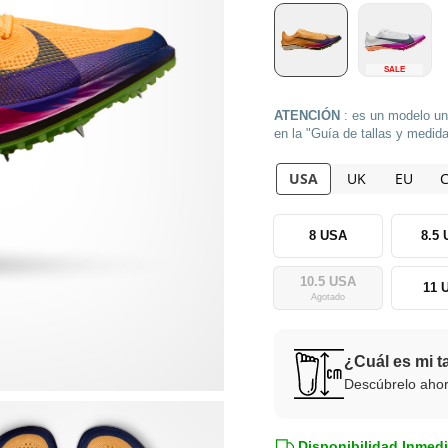
SALE
ATENCIÓN
: es un modelo uni
en la "Guía de tallas y medid
USA
UK
EU
8 USA
8.5
10.5 USA
11 
Agotado
¿Cuál es mi t
Descúbrelo aho
Disponibilidad Inmedi