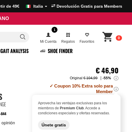
artir de 49€
Italia
Devolución Gratis para Members
RANO
1
0
Mi Cuenta
Regalos
Favoritos
GAIT ANALYSIS
SHOE FINDER
€
46,90
Original
€ 104,99
-55%
i
Coupon 10% Extra solo para
i
Member
S
NGE
Aprovecha las ventajas exclusivas para los
miembros de
Premium Club
. Accede a
-844
condiciones especiales y ofertas reservadas.
Únete gratis