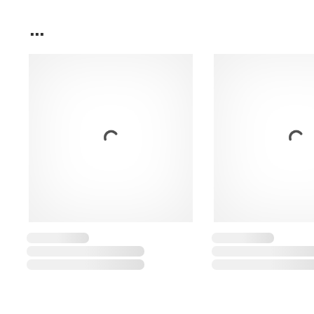
...
...