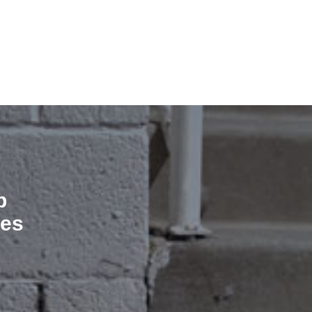
b
les