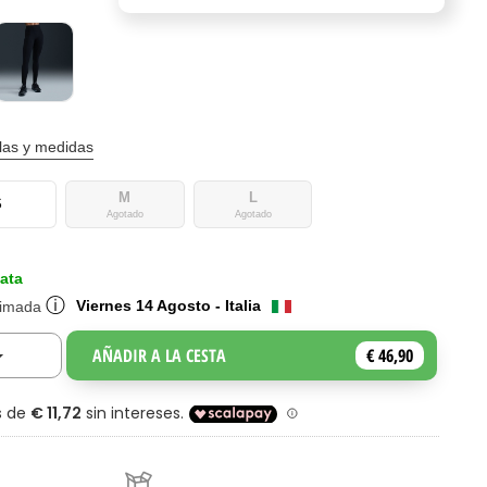
llas y medidas
M
L
S
Agotado
Agotado
ata
ⓘ
Viernes 14 Agosto - Italia
timada
AÑADIR A LA CESTA
€ 46,90
Toggle Dropdown