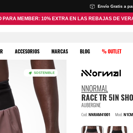
Envío Gratis a p
 PARA MEMBER: 10% EXTRA EN LAS REBAJAS DE VE
ER
ACCESORIOS
MARCAS
BLOG
% OUTLET
SOSTENIBLE
NNORMAL
RACE TR 5IN SH
AUBERGINE
Cod:
NNRAM41001
Mod:
N1CM