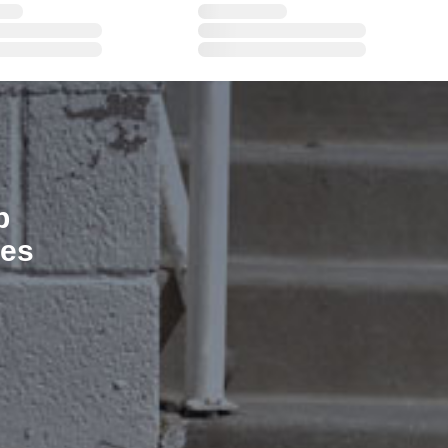
b
les