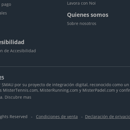
Lavora con Noi
 pago
ales
Quienes somos
Sobre nosotros
sibilidad
n de Accesibilidad
25
 SMAU por su proyecto de integración digital, reconocido como un 
as MisterTennis.com, MisterRunning.com y MisterPadel.com y confi
ra.
Discubre mas
Ahorra ahora con el Premium Club!
Regístrate gratis creando una cuenta y descubre precios
Rights Reserved -
Condiciones de venta
-
Declaración de privaci
exclusivos, devolución gratuita y muchas otras ventajas.