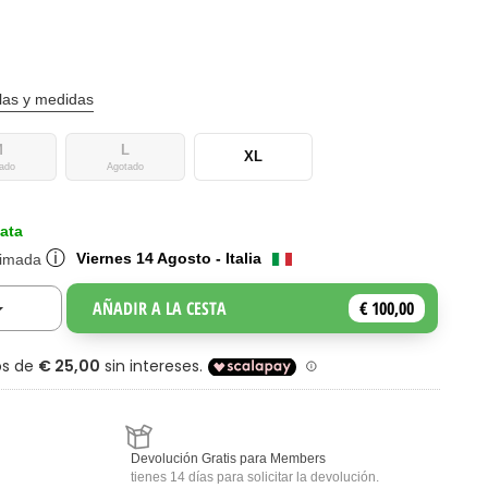
llas y medidas
M
L
XL
ado
Agotado
ata
ⓘ
Viernes 14 Agosto - Italia
timada
AÑADIR A LA CESTA
€ 100,00
Toggle Dropdown
Devolución Gratis para Members
tienes 14 días para solicitar la devolución.