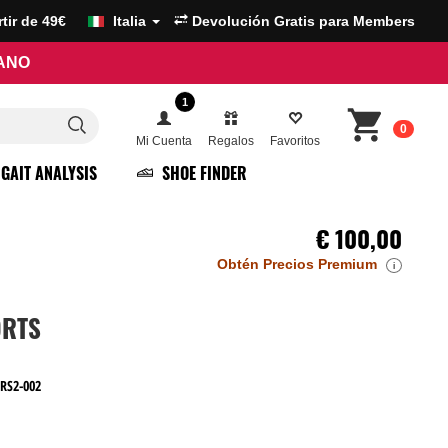
artir de 49€
Italia
Devolución Gratis para Members
RANO
1
0
Mi Cuenta
Regalos
Favoritos
GAIT ANALYSIS
SHOE FINDER
€
100,00
Obtén Precios Premium
i
ORTS
RS2-002