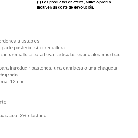
(*) Los productos en oferta, outlet o promo
incluyen un coste de devolución.
cordones ajustables
a parte posterior sin cremallera
a sin cremallera para llevar artículos esenciales mientras
a para introducir bastones, una camiseta o una chaqueta
ntegrada
erna: 13 cm
nte
reciclado, 3% elastano