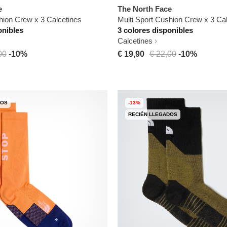
e
The North Face
hion Crew x 3 Calcetines
Multi Sport Cushion Crew x 3 Ca
onibles
3 colores disponibles
Calcetines
00
-10%
€ 19,90
€ 22,00
-10%
DOS
-13%
RECIÉN LLEGADOS