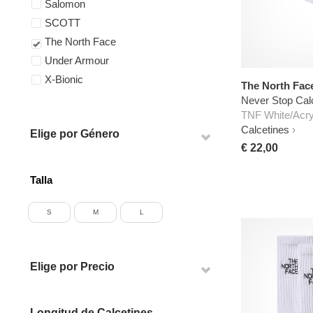
Salomon
SCOTT
The North Face
Under Armour
X-Bionic
The North Fac
Never Stop Cal
TNF White/Acry
Calcetines
Elige por Género
€ 22,00
Talla
S
M
L
Elige por Precio
Longitud de Calcetines