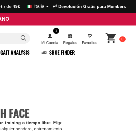
Italia
artir de 49€
Devolución Gratis para Members
RANO
1
0
Mi Cuenta
Regalos
Favoritos
GAIT ANALYSIS
SHOE FINDER
H FACE
r, training o tiempo libre
. Elige
 cualquier sendero, entrenamiento