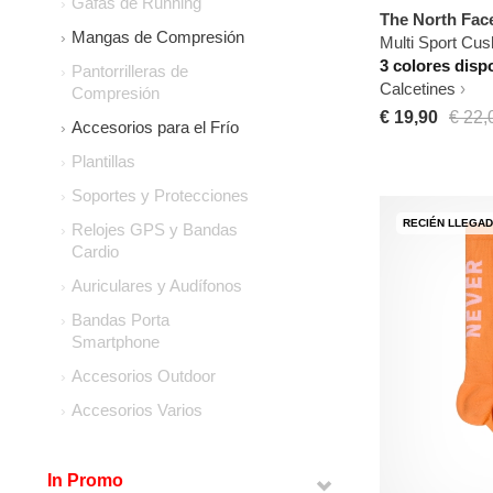
Gafas de Running
The North Fac
Mangas de Compresión
Multi Sport Cus
3 colores disp
Pantorrilleras de
Calcetines
Compresión
€ 19,90
€ 22,
Accesorios para el Frío
Plantillas
Soportes y Protecciones
RECIÉN LLEGA
Relojes GPS y Bandas
Cardio
Auriculares y Audífonos
Bandas Porta
Smartphone
Accesorios Outdoor
Accesorios Varios
In Promo