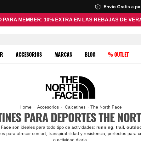
Envío Gratis a p
 PARA MEMBER: 10% EXTRA EN LAS REBAJAS DE VE
ER
ACCESORIOS
MARCAS
BLOG
% OUTLET
Home
Accesorios
Calcetines
The North Face
TINES PARA DEPORTES THE NORT
h Face
son ideales para todo tipo de actividades:
running, trail, outdoo
s para ofrecer confort, transpirabilidad y resistencia, perfectos para
o actividad diaria.