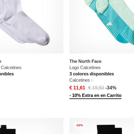
e
The North Face
Calcetines
Logo Calcetines
onibles
3 colores disponibles
Calcetines
€ 11,61
€ 19,50
-34%
- 10% Extra en en Carrito
-16%