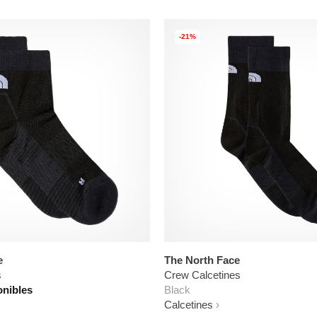
-21%
e
The North Face
s
Crew Calcetines
onibles
Black
Calcetines