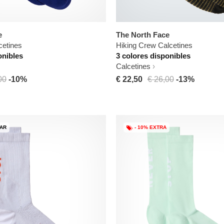
e
The North Face
cetines
Hiking Crew Calcetines
onibles
3 colores disponibles
Calcetines
00
-10%
€ 22,50
€ 26,00
-13%
GAR
- 10% EXTRA