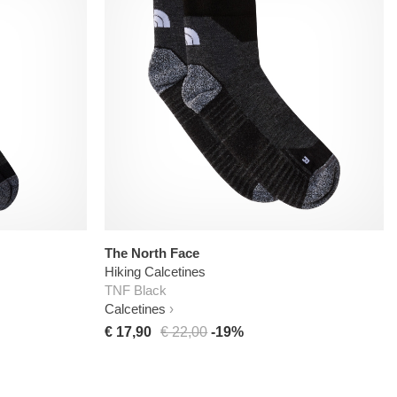
The North Face
Hiking Calcetines
TNF Black
Calcetines
€ 17,90
€ 22,00
-19%