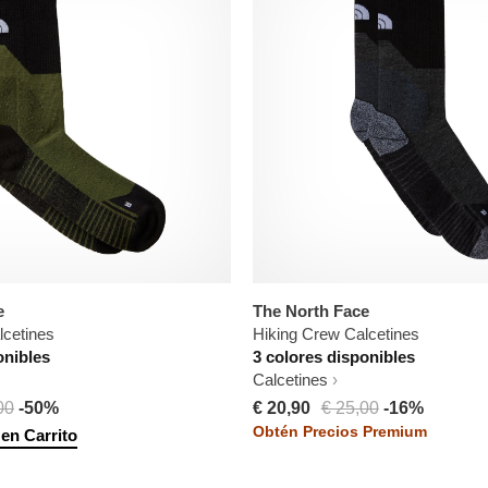
e
The North Face
lcetines
Hiking Crew Calcetines
onibles
3 colores disponibles
Calcetines
00
-50%
€ 20,90
€ 25,00
-16%
Obtén Precios Premium
 en Carrito