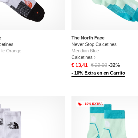
e
The North Face
cetines
Never Stop Calcetines
lic Orange
Meridian Blue
Calcetines
€ 13,41
€ 22,00
-32%
- 10% Extra en en Carrito
- 10% EXTRA