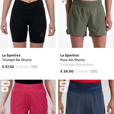
La Sportiva
La Sportiva
Triumph 9in Shorts
Pure 4in Shorts
2 colores disponibles
€ 57,50
€ 65,00
-12%
€ 39,90
€ 50,00
-20%
-20%
-20%