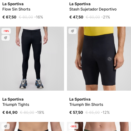
La Sportiva
La Sportiva
Flow 5in Shorts
Stash Sujetador Deportivo
€ 67,50
€ 80,00
-16%
€ 47,50
€ 60,00
-21%
-19%
La Sportiva
La Sportiva
Triumph Tights
Triumph 9in Shorts
€ 64,90
€ 80,00
-19%
€ 57,50
€ 65,00
-12%
-20%