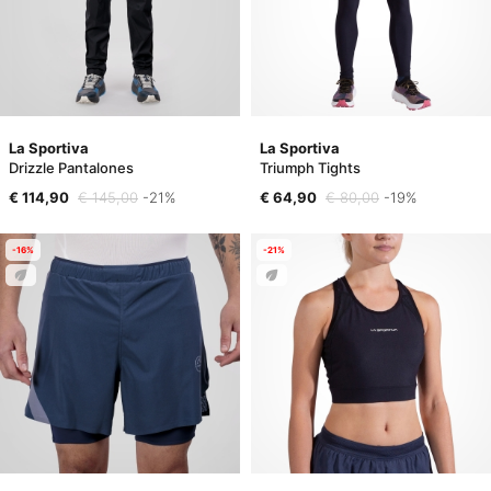
La Sportiva
La Sportiva
Drizzle Pantalones
Triumph Tights
€ 114,90
€ 145,00
-21%
€ 64,90
€ 80,00
-19%
-16%
-21%