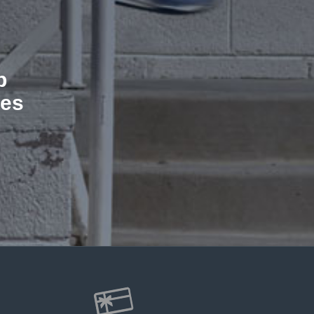
b
les