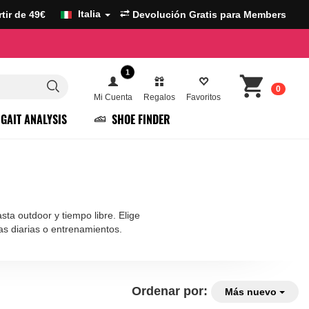
Italia
artir de 49€
Devolución Gratis para Members
1
0
Mi Cuenta
Regalos
Favoritos
GAIT ANALYSIS
SHOE FINDER
sta outdoor y tiempo libre. Elige
as diarias o entrenamientos.
Ordenar por:
Más nuevo