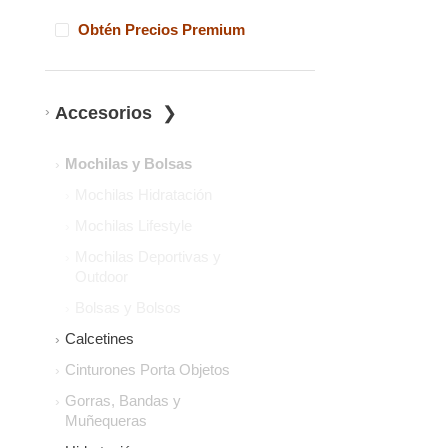
Obtén Precios Premium
Accesorios
Mochilas y Bolsas
Mochilas Hidratación
Mochilas Lifestyle
Mochilas Deportivas y
Outdoor
Bolsas y Bolsos
Calcetines
Cinturones Porta Objetos
Gorras, Bandas y
Muñequeras