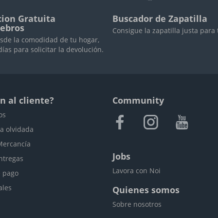
ion Gratuita
Buscador de Zapatilla
iebros
Consigue la zapatilla justa para 
sde la comodidad de tu hogar,
días para solicitar la devolución.
n al cliente?
Community
os
a olvidada
Mercancía
Jobs
ntregas
Lavora con Noi
 pago
ales
Quienes somos
Sobre nosotros