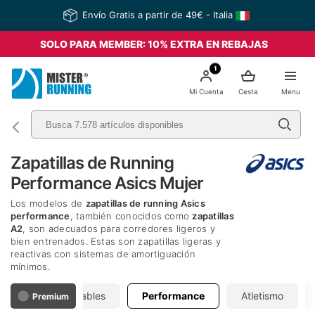
Envío Gratis a partir de 49€ - Italia
SOLO PARA MEMBER: 10% EXTRA EN REBAJAS
1
Mi Cuenta
Cesta
Menu
Zapatillas de Running
Performance Asics Mujer
Los modelos de
zapatillas de running Asics
performance
, también conocidos como
zapatillas
A2
, son adecuados para corredores ligeros y
bien entrenados. Estas son zapatillas ligeras y
reactivas con sistemas de amortiguación
mínimos.
eutras
Estables
Performance
Atletismo
Premium